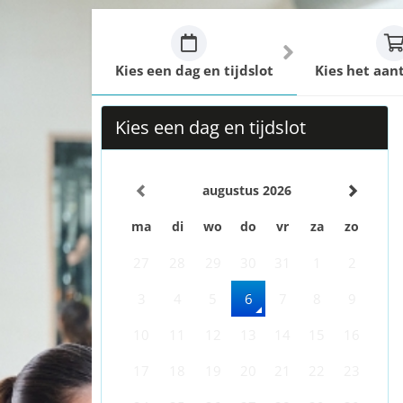
Kies een dag en tijdslot
Kies het aan
Kies een dag en tijdslot
augustus 2026
ma
di
wo
do
vr
za
zo
27
28
29
30
31
1
2
3
4
5
6
7
8
9
10
11
12
13
14
15
16
17
18
19
20
21
22
23