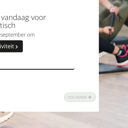
n vandaag voor
tisch
0 september om
viteit
VOLGENDE