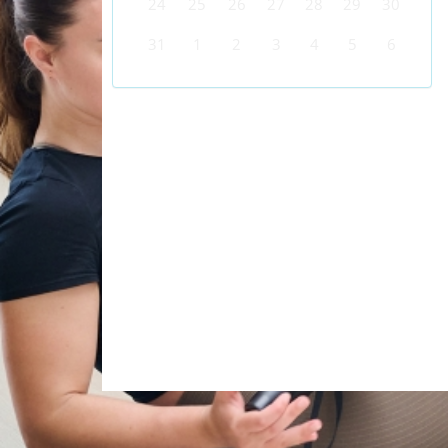
24
25
26
27
28
29
30
31
1
2
3
4
5
6